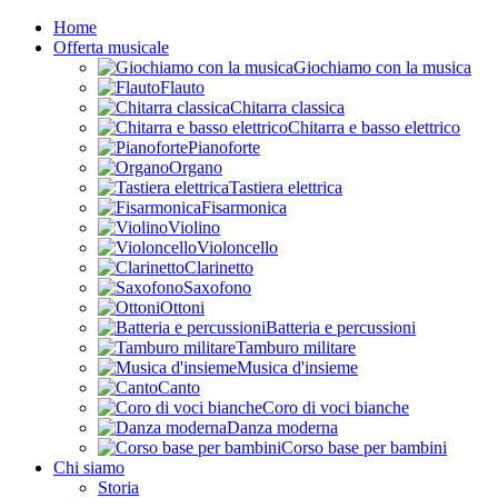
Home
Offerta musicale
Giochiamo con la musica
Flauto
Chitarra classica
Chitarra e basso elettrico
Pianoforte
Organo
Tastiera elettrica
Fisarmonica
Violino
Violoncello
Clarinetto
Saxofono
Ottoni
Batteria e percussioni
Tamburo militare
Musica d'insieme
Canto
Coro di voci bianche
Danza moderna
Corso base per bambini
Chi siamo
Storia