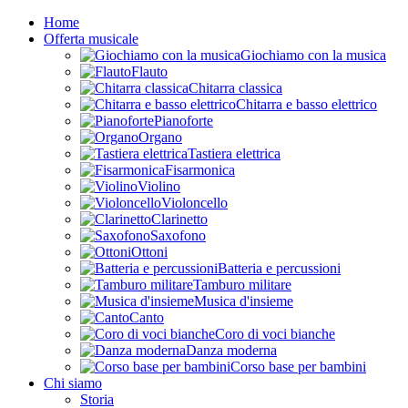
Home
Offerta musicale
Giochiamo con la musica
Flauto
Chitarra classica
Chitarra e basso elettrico
Pianoforte
Organo
Tastiera elettrica
Fisarmonica
Violino
Violoncello
Clarinetto
Saxofono
Ottoni
Batteria e percussioni
Tamburo militare
Musica d'insieme
Canto
Coro di voci bianche
Danza moderna
Corso base per bambini
Chi siamo
Storia