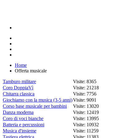
Home
Offerta musicale
Tamburo militare
Visite: 8365
Coro DoppiaVì
Visite: 21218
Chitarra classica
Visite: 7756
Giochiamo con la musica (3-5 anni)
Visite: 9091
Corso base musicale per bambini
Visite: 13020
Danza moderna
Visite: 12419
Coro di voci bianche
Visite: 13995
Batteria e percussioni
Visite: 10932
Musica d'insieme
Visite: 11259
Tastiera elettrica
Visite: 11383