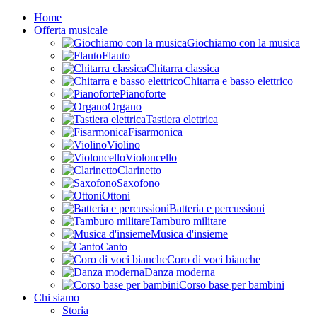
Home
Offerta musicale
Giochiamo con la musica
Flauto
Chitarra classica
Chitarra e basso elettrico
Pianoforte
Organo
Tastiera elettrica
Fisarmonica
Violino
Violoncello
Clarinetto
Saxofono
Ottoni
Batteria e percussioni
Tamburo militare
Musica d'insieme
Canto
Coro di voci bianche
Danza moderna
Corso base per bambini
Chi siamo
Storia