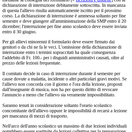
dichiarazione di interruzione debitamente sottoscritta. In mancanza
di questa l'allievo risulta automaticamente iscritto per il prossimo
corso. La dichiarazione di interruzione è ammessa soltanto per fine
semestre e deve giungere all'amministrazione della SMP entro il 20
dicembre; l'interruzione per fine anno scolastico deve essere inviata
entro il 30 giugno.
Per gli allievi minorenni il formulario deve essere firmato dai
genitori o da chi ne fa le veci. L'omissione della dichiarazione di
interruzione entro i termini sopraccitati ha quale conseguenza
l'addebito di Fr. 100.- per i disguidi amministrativi causati, oltre al
prezzo delle lezioni frequentate.
Il comitato decide in caso di interruzione durante il semestre per
cause dovute a malattia, incidente o altri particolari gravi motivi. Se
l'allievo non concorda con il giorno e l'ora della lezione, proposti
dall'insegnante di musica, non ha per questo diritto di revocare
l'annuncio a meno che l'allievo sia veramente impossibilitato.
Saranno tenuti in considerazione soltanto l'orario scolastico
concomitante dell'allievo oppure le impossibilità di recarsi a lezione
per mancanza di mezzi di trasporto.
Nell'arco dell'anno scolastico un massimo di due lezioni individuali
potrebbero essere sostituite da lezioni collettive per la preparazione