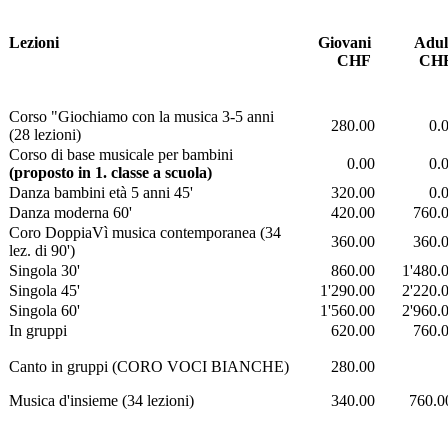
Lezioni
Giovani
Adul
CHF
CH
Corso "Giochiamo con la musica 3-5 anni
280.00
0.
(28 lezioni)
Corso di base musicale per bambini
0.00
0.
(proposto in 1. classe a scuola)
Danza bambini età 5 anni 45'
320.00
0.
Danza moderna 60'
420.00
760.
Coro DoppiaVì musica contemporanea (34
360.00
360.
lez. di 90')
Singola 30'
860.00
1'480.
Singola 45'
1'290.00
2'220.
Singola 60'
1'560.00
2'960.
In gruppi
620.00
760.
Canto in gruppi (CORO VOCI BIANCHE)
280.00
Musica d'insieme (34 lezioni)
340.00
760.