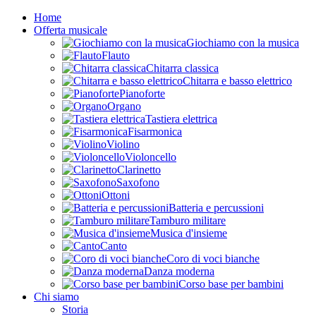
Home
Offerta musicale
Giochiamo con la musica
Flauto
Chitarra classica
Chitarra e basso elettrico
Pianoforte
Organo
Tastiera elettrica
Fisarmonica
Violino
Violoncello
Clarinetto
Saxofono
Ottoni
Batteria e percussioni
Tamburo militare
Musica d'insieme
Canto
Coro di voci bianche
Danza moderna
Corso base per bambini
Chi siamo
Storia