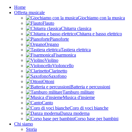
Home
Offerta musicale
Giochiamo con la musica
Flauto
Chitarra classica
Chitarra e basso elettrico
Pianoforte
Organo
Tastiera elettrica
Fisarmonica
Violino
Violoncello
Clarinetto
Saxofono
Ottoni
Batteria e percussioni
Tamburo militare
Musica d'insieme
Canto
Coro di voci bianche
Danza moderna
Corso base per bambini
Chi siamo
Storia