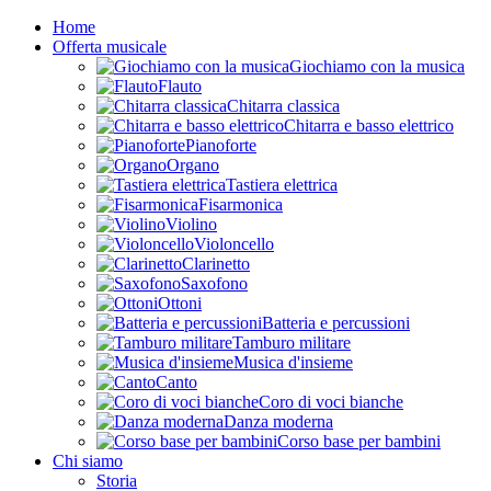
Home
Offerta musicale
Giochiamo con la musica
Flauto
Chitarra classica
Chitarra e basso elettrico
Pianoforte
Organo
Tastiera elettrica
Fisarmonica
Violino
Violoncello
Clarinetto
Saxofono
Ottoni
Batteria e percussioni
Tamburo militare
Musica d'insieme
Canto
Coro di voci bianche
Danza moderna
Corso base per bambini
Chi siamo
Storia