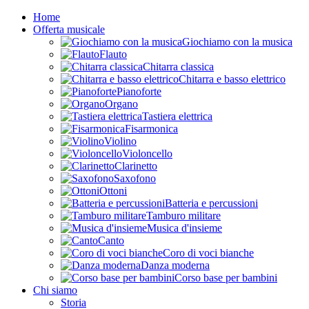
Home
Offerta musicale
Giochiamo con la musica
Flauto
Chitarra classica
Chitarra e basso elettrico
Pianoforte
Organo
Tastiera elettrica
Fisarmonica
Violino
Violoncello
Clarinetto
Saxofono
Ottoni
Batteria e percussioni
Tamburo militare
Musica d'insieme
Canto
Coro di voci bianche
Danza moderna
Corso base per bambini
Chi siamo
Storia