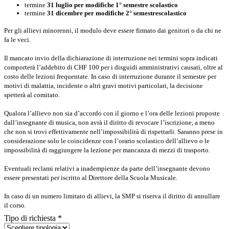
termine
31 luglio per modifiche 1° semestre scolastico
termine
31 dicembre per modifiche 2° semestrescolastico
Per gli allievi minorenni, il modulo deve essere firmato dai genitori o da chi ne
fa le veci.
Il mancato invio della dichiarazione di interruzione nei termini sopra indicati
comporterà l’addebito di CHF 100 per i disguidi amministrativi causati, oltre al
costo delle lezioni frequentate. In caso di interruzione durante il semestre per
motivi di malattia, incidente o altri gravi motivi particolari, la decisione
spetterà al comitato.
Qualora l’allievo non sia d’accordo con il giorno e l’ora delle lezioni proposte
dall’insegnante di musica, non avrà il diritto di revocare l’iscrizione, a meno
che non si trovi effettivamente nell’impossibilità di rispettarli. Saranno prese in
considerazione solo le coincidenze con l’orario scolastico dell’allievo o le
impossibilità di raggiungere la lezione per mancanza di mezzi di trasporto.
Eventuali reclami relativi a inadempienze da parte dell’insegnante devono
essere presentati per iscritto al Direttore della Scuola Musicale.
In caso di un numero limitato di allievi, la SMP si riserva il diritto di annullare
il corso.
Tipo di richiesta
*