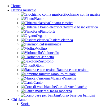
Home
Offerta musicale
Giochiamo con la musica
Flauto
Chitarra classica
Chitarra e basso elettrico
Pianoforte
Organo
Tastiera elettrica
Fisarmonica
Violino
Violoncello
Clarinetto
Saxofono
Ottoni
Batteria e percussioni
Tamburo militare
Musica d'insieme
Canto
Coro di voci bianche
Danza moderna
Corso base per bambini
Chi siamo
Storia