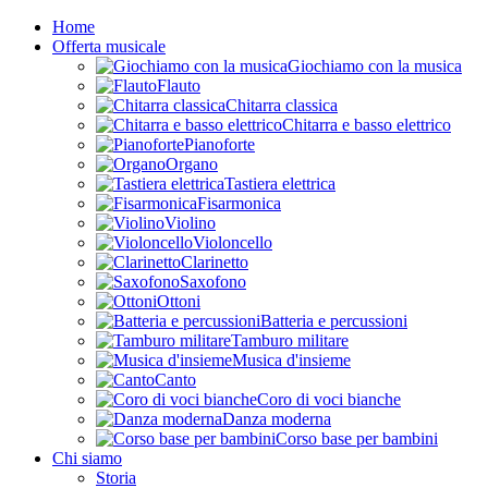
Home
Offerta musicale
Giochiamo con la musica
Flauto
Chitarra classica
Chitarra e basso elettrico
Pianoforte
Organo
Tastiera elettrica
Fisarmonica
Violino
Violoncello
Clarinetto
Saxofono
Ottoni
Batteria e percussioni
Tamburo militare
Musica d'insieme
Canto
Coro di voci bianche
Danza moderna
Corso base per bambini
Chi siamo
Storia